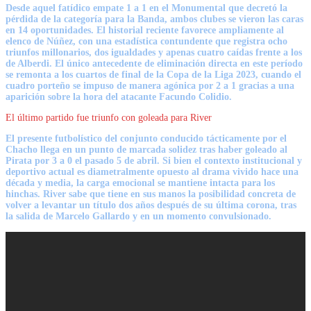
Desde aquel fatídico empate 1 a 1 en el Monumental
que decretó la
pérdida de la categoría para la Banda
, ambos clubes se vieron las caras
en 14 oportunidades. El historial reciente favorece ampliamente al
elenco de Núñez, con una estadística contundente que registra
ocho
triunfos millonarios,
dos igualdades y apenas cuatro caídas frente a los
de Alberdi. El único antecedente de eliminación directa en este período
se remonta a los cuartos de final de la Copa de la Liga 2023, cuando el
cuadro porteño
se impuso de manera agónica por 2 a 1
gracias a una
aparición sobre la hora del atacante Facundo Colidio.
El último partido fue triunfo con goleada para River
El presente futbolístico del conjunto conducido tácticamente por el
Chacho llega en un punto de marcada solidez tras haber goleado al
Pirata por 3 a 0 el pasado 5 de abril. Si bien el contexto institucional y
deportivo actual es diametralmente opuesto al drama vivido hace una
década y media, la carga emocional se mantiene intacta para los
hinchas. River sabe que tiene en sus manos la posibilidad concreta de
volver a levantar un título dos años después de su última corona, tras
la salida de Marcelo Gallardo y en un momento convulsionado.