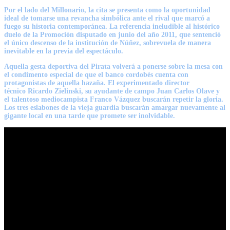
Por el lado del Millonario, la cita se presenta como la oportunidad
ideal de tomarse una revancha simbólica ante el rival que marcó a
fuego su historia contemporánea. La referencia ineludible
al histórico
duelo de la Promoción disputado en junio del año 2011
, que sentenció
el único descenso de la institución de Núñez, sobrevuela de manera
inevitable en la previa del espectáculo.
Aquella gesta deportiva del Pirata volverá a ponerse sobre la mesa con
el condimento especial de que el banco cordobés cuenta con
protagonistas de aquella hazaña. El experimentado director
técnico
Ricardo Zielinski
, su ayudante de campo Juan Carlos Olave y
el talentoso mediocampista
Franco Vázquez
buscarán repetir la gloria.
Los tres eslabones de la vieja guardia buscarán amargar nuevamente al
gigante local en una tarde que promete ser inolvidable.