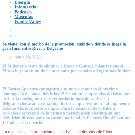
Energía
Infomercial
Podcasts
Mascotas
Foodie Valley
Se viene: con el morbo de la promoción, cuándo y dónde se juega la
gran final entre River y Belgrano
mayo 18, 2026
El Millonario viene de eliminar a Rosario Central, mientras que el
Pirata le ganó en un duelo atrapante por penales a Argentinos Juniors.
El Torneo Apertura consagrará a su nuevo campeón el próximo
domingo 24 de mayo
, desde las 15.30, en un compromiso decisivo que
desborda morbo, mística y recuerdos imborrables. River
y
Belgrano
chocarán en una final histórica que se mudará
al imponente
Estadio Mario Alberto Kempes
. Para la escuadra de la Ribera
cordobesa se tratará de la primera participación absoluta en una
definición directa por una corona nacional de Primera División en sus
121 años de existencia.
La revancha de la promoción que derivó en el descenso de River