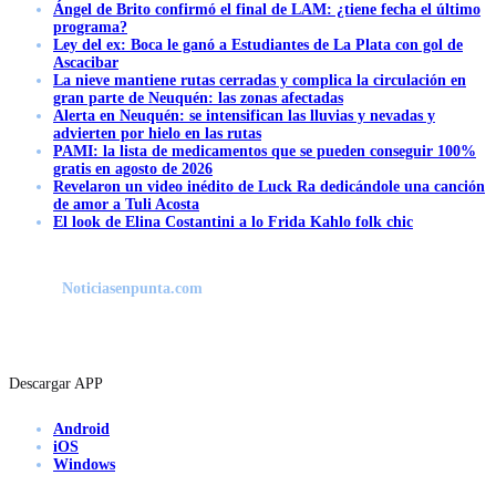
Ángel de Brito confirmó el final de LAM: ¿tiene fecha el último
programa?
Ley del ex: Boca le ganó a Estudiantes de La Plata con gol de
Ascacibar
La nieve mantiene rutas cerradas y complica la circulación en
gran parte de Neuquén: las zonas afectadas
Alerta en Neuquén: se intensifican las lluvias y nevadas y
advierten por hielo en las rutas
PAMI: la lista de medicamentos que se pueden conseguir 100%
gratis en agosto de 2026
Revelaron un video inédito de Luck Ra dedicándole una canción
de amor a Tuli Acosta
El look de Elina Costantini a lo Frida Kahlo folk chic
Noticiasenpunta.com
Descargar APP
Android
iOS
Windows