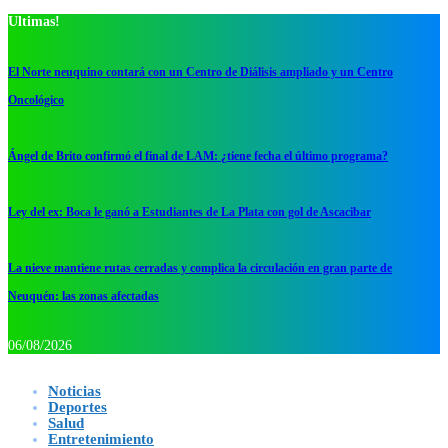
Ultimas!
El Norte neuquino contará con un Centro de Diálisis ampliado y un Centro
Oncológico
Ángel de Brito confirmó el final de LAM: ¿tiene fecha el último programa?
Ley del ex: Boca le ganó a Estudiantes de La Plata con gol de Ascacibar
La nieve mantiene rutas cerradas y complica la circulación en gran parte de
Neuquén: las zonas afectadas
06/08/2026
Noticias
Deportes
Salud
Entretenimiento