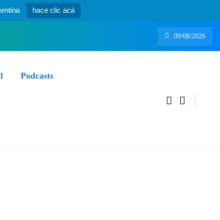
entina
hace clic acá
09/08/2026
teo de Enner Valencia a horas de sumarse a Boca
l
Podcasts