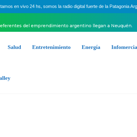
mos en vivo 24 hs, somos la radio digital fuerte de la Patagonia Arg
el emprendimiento argentino llegan a Neuquén.
El especial pos
Salud
Entretenimiento
Energía
Infomercia
alley