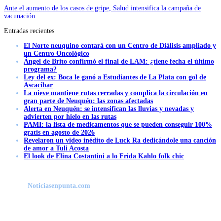
Ante el aumento de los casos de gripe, Salud intensifica la campaña de
vacunación
Entradas recientes
El Norte neuquino contará con un Centro de Diálisis ampliado y
un Centro Oncológico
Ángel de Brito confirmó el final de LAM: ¿tiene fecha el último
programa?
Ley del ex: Boca le ganó a Estudiantes de La Plata con gol de
Ascacibar
La nieve mantiene rutas cerradas y complica la circulación en
gran parte de Neuquén: las zonas afectadas
Alerta en Neuquén: se intensifican las lluvias y nevadas y
advierten por hielo en las rutas
PAMI: la lista de medicamentos que se pueden conseguir 100%
gratis en agosto de 2026
Revelaron un video inédito de Luck Ra dedicándole una canción
de amor a Tuli Acosta
El look de Elina Costantini a lo Frida Kahlo folk chic
Noticiasenpunta.com