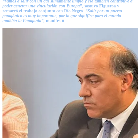
“Vamos a salir con un gas sumamente limpio y eso también contribuye a
poder generar una vinculación con Europa”
, sostuvo Figueroa y
remarcó el trabajo conjunto con Río Negro.
“Salir por un puerto
patagónico es muy importante, por lo que significa para el mundo
también la Patagonia”
, manifestó