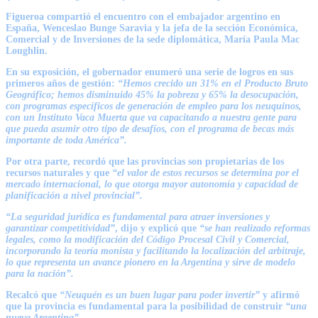
Figueroa compartió el encuentro con el embajador argentino en
España,
Wenceslao Bunge Saravia
y la jefa de la sección Económica,
Comercial y de Inversiones de la sede diplomática,
María Paula Mac
Loughlin
.
En su exposición, el gobernador enumeró una serie de logros en sus
primeros años de gestión:
“Hemos crecido un 31% en el Producto Bruto
Geográfico; hemos disminuido 45% la pobreza y 65% la desocupación,
con programas específicos de generación de empleo para los neuquinos,
con un Instituto Vaca Muerta que va capacitando a nuestra gente para
que pueda asumir otro tipo de desafíos, con el programa de becas más
importante de toda América”.
Por otra parte, recordó que las provincias son propietarias de los
recursos naturales y que
“el valor de estos recursos se determina por el
mercado internacional, lo que otorga mayor autonomía y capacidad de
planificación a nivel provincial”.
“La seguridad jurídica es fundamental para atraer inversiones y
garantizar competitividad”
, dijo y explicó que
“se han realizado reformas
legales, como la modificación del Código Procesal Civil y Comercial,
incorporando la teoría monista y facilitando la localización del arbitraje,
lo que representa un avance pionero en la Argentina y sirve de modelo
para la nación”.
Recalcó que
“Neuquén es un buen lugar para poder invertir”
y afirmó
que la provincia es fundamental para la posibilidad de construir
“una
nueva Argentina”.