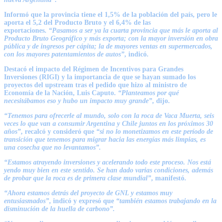
Informó que la provincia tiene el 1,5% de la población del país, pero le
aporta el 5,2 del Producto Bruto y el 6,4% de las
exportaciones.
“Pasamos a ser ya la cuarta provincia que más le aporta al
Producto Bruto Geográfico y más exporta; con la mayor inversión en obra
pública y de ingresos per cápita; la de mayores ventas en supermercados,
con los mayores patentamientos de autos”
, indicó.
Destacó el impacto del Régimen de Incentivos para Grandes
Inversiones (RIGI) y la importancia de que se hayan sumado los
proyectos del upstream tras el pedido que hizo al ministro de
Economía de la Nación,
Luis Caputo
.
“Planteamos por qué
necesitábamos eso y hubo un impacto muy grande”
, dijo.
“Tenemos para ofrecerle al mundo, solo con la roca de Vaca Muerta, seis
veces lo que van a consumir Argentina y Chile juntos en los próximos 30
años”
, recalcó y consideró que
“si no lo monetizamos en este período de
transición que tenemos para migrar hacia las energías más limpias, es
una cosecha que no levantamos”.
“Estamos atrayendo inversiones y acelerando todo este proceso. Nos está
yendo muy bien en este sentido. Se han dado varias condiciones, además
de probar que la roca es de primera clase mundial”
, manifestó.
“Ahora estamos detrás del proyecto de GNL y estamos muy
entusiasmados”
, indicó y expresó que
“también estamos trabajando en la
disminución de la huella de carbono”.