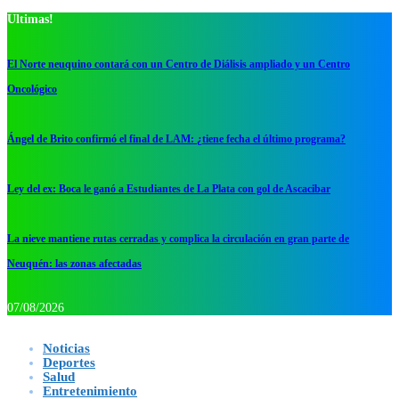
Ultimas!
El Norte neuquino contará con un Centro de Diálisis ampliado y un Centro
Oncológico
Ángel de Brito confirmó el final de LAM: ¿tiene fecha el último programa?
Ley del ex: Boca le ganó a Estudiantes de La Plata con gol de Ascacibar
La nieve mantiene rutas cerradas y complica la circulación en gran parte de
Neuquén: las zonas afectadas
07/08/2026
Noticias
Deportes
Salud
Entretenimiento