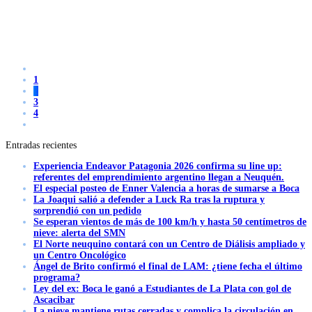
1
2
3
4
Entradas recientes
Experiencia Endeavor Patagonia 2026 confirma su line up:
referentes del emprendimiento argentino llegan a Neuquén.
El especial posteo de Enner Valencia a horas de sumarse a Boca
La Joaqui salió a defender a Luck Ra tras la ruptura y
sorprendió con un pedido
Se esperan vientos de más de 100 km/h y hasta 50 centímetros de
nieve: alerta del SMN
El Norte neuquino contará con un Centro de Diálisis ampliado y
un Centro Oncológico
Ángel de Brito confirmó el final de LAM: ¿tiene fecha el último
programa?
Ley del ex: Boca le ganó a Estudiantes de La Plata con gol de
Ascacibar
La nieve mantiene rutas cerradas y complica la circulación en