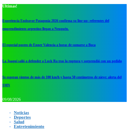
Ultimas!
Experiencia Endeavor Patagonia 2026 confirma su line up: referentes del
emprendimiento argentino llegan a Neuquén.
El especial posteo de Enner Valencia a horas de sumarse a Boca
La Joaqui salió a defender a Luck Ra tras la ruptura y sorprendió con un pedido
Se esperan vientos de más de 100 km/h y hasta 50 centímetros de nieve: alerta del
SMN
09/08/2026
Noticias
Deportes
Salud
Entretenimiento