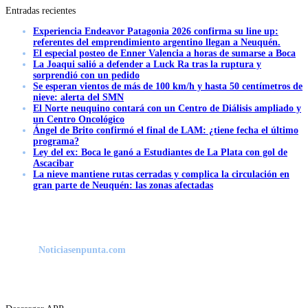
Entradas recientes
Experiencia Endeavor Patagonia 2026 confirma su line up:
referentes del emprendimiento argentino llegan a Neuquén.
El especial posteo de Enner Valencia a horas de sumarse a Boca
La Joaqui salió a defender a Luck Ra tras la ruptura y
sorprendió con un pedido
Se esperan vientos de más de 100 km/h y hasta 50 centímetros de
nieve: alerta del SMN
El Norte neuquino contará con un Centro de Diálisis ampliado y
un Centro Oncológico
Ángel de Brito confirmó el final de LAM: ¿tiene fecha el último
programa?
Ley del ex: Boca le ganó a Estudiantes de La Plata con gol de
Ascacibar
La nieve mantiene rutas cerradas y complica la circulación en
gran parte de Neuquén: las zonas afectadas
Noticiasenpunta.com