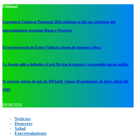
Ultimas!
Experiencia Endeavor Patagonia 2026 confirma su line up: referentes del
emprendimiento argentino llegan a Neuquén.
El especial posteo de Enner Valencia a horas de sumarse a Boca
La Joaqui salió a defender a Luck Ra tras la ruptura y sorprendió con un pedido
Se esperan vientos de más de 100 km/h y hasta 50 centímetros de nieve: alerta del
SMN
09/08/2026
Noticias
Deportes
Salud
Entretenimiento