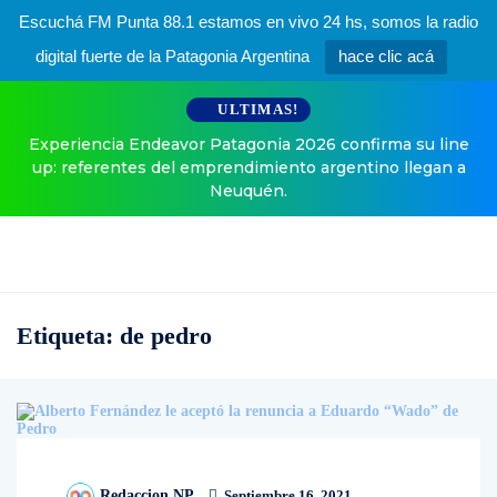
Escuchá FM Punta 88.1 estamos en vivo 24 hs, somos la radio
digital fuerte de la Patagonia Argentina
hace clic acá
ULTIMAS!
Experiencia Endeavor Patagonia 2026 confirma su line
up: referentes del emprendimiento argentino llegan a
Neuquén.
Etiqueta:
de pedro
Redaccion NP
Septiembre 16, 2021