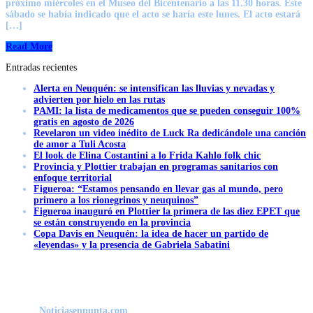
próximo miércoles en el Museo del Bicentenario a las 11.30 horas. Este
sábado se había indicado que el acto se haría este lunes. El acto estará
[…]
Read More
Entradas recientes
Alerta en Neuquén: se intensifican las lluvias y nevadas y
advierten por hielo en las rutas
PAMI: la lista de medicamentos que se pueden conseguir 100%
gratis en agosto de 2026
Revelaron un video inédito de Luck Ra dedicándole una canción
de amor a Tuli Acosta
El look de Elina Costantini a lo Frida Kahlo folk chic
Provincia y Plottier trabajan en programas sanitarios con
enfoque territorial
Figueroa: “Estamos pensando en llevar gas al mundo, pero
primero a los rionegrinos y neuquinos”
Figueroa inauguró en Plottier la primera de las diez EPET que
se están construyendo en la provincia
Copa Davis en Neuquén: la idea de hacer un partido de
«leyendas» y la presencia de Gabriela Sabatini
Noticiasenpunta.com