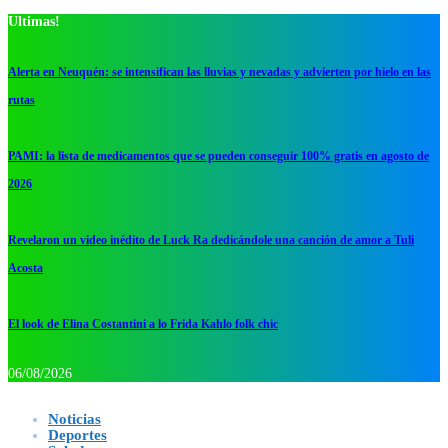
Ultimas!
Alerta en Neuquén: se intensifican las lluvias y nevadas y advierten por hielo en las
rutas
PAMI: la lista de medicamentos que se pueden conseguir 100% gratis en agosto de
2026
Revelaron un video inédito de Luck Ra dedicándole una canción de amor a Tuli
Acosta
El look de Elina Costantini a lo Frida Kahlo folk chic
06/08/2026
Noticias
Deportes