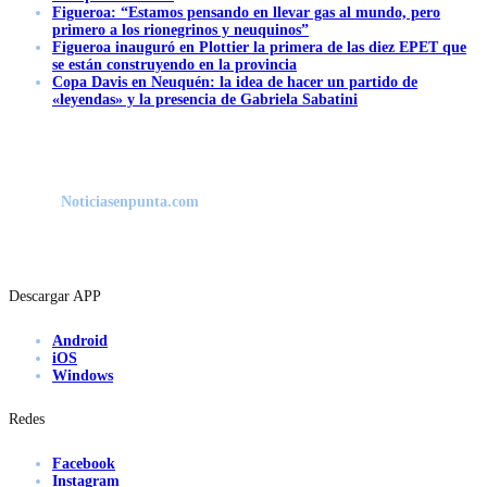
Figueroa: “Estamos pensando en llevar gas al mundo, pero
primero a los rionegrinos y neuquinos”
Figueroa inauguró en Plottier la primera de las diez EPET que
se están construyendo en la provincia
Copa Davis en Neuquén: la idea de hacer un partido de
«leyendas» y la presencia de Gabriela Sabatini
Noticiasenpunta.com
Descargar APP
Android
iOS
Windows
Redes
Facebook
Instagram