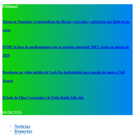
Ultimas!
Alerta en Neuquén: se intensifican las lluvias y nevadas y advierten por hielo en las
rutas
PAMI: la lista de medicamentos que se pueden conseguir 100% gratis en agosto de
2026
Revelaron un video inédito de Luck Ra dedicándole una canción de amor a Tuli
Acosta
El look de Elina Costantini a lo Frida Kahlo folk chic
06/08/2026
Noticias
Deportes