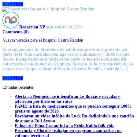
Read More
Redaccion NP
septiembre 18, 2021
Comments (
0
)
Nuevas veredas para el hospital Castro Rendón
El acompañamiento al sistema de salud siempre estuvo presente por
parte de la Municipalidad con aportes de suministros y de obras que
fueron inauguradas esta tarde como parte de los actos centrales del
aniversario de la ciudad de Neuquén. Se trata de la construcción de las
cuatro veredas que rodean al Hospital Castro Rendón, incluida […]
Read More
Entradas recientes
Alerta en Neuquén: se intensifican las lluvias y nevadas y
advierten por hielo en las rutas
PAMI: la lista de medicamentos que se pueden conseguir 100%
gratis en agosto de 2026
Revelaron un video inédito de Luck Ra dedicándole una canción
de amor a Tuli Acosta
El look de Elina Costantini a lo Frida Kahlo folk chic
Provincia y Plottier trabajan en programas sanitarios con
enfoque territorial