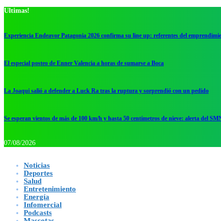
Ultimas!
Experiencia Endeavor Patagonia 2026 confirma su line up: referentes del emprendimi
El especial posteo de Enner Valencia a horas de sumarse a Boca
La Joaqui salió a defender a Luck Ra tras la ruptura y sorprendió con un pedido
Se esperan vientos de más de 100 km/h y hasta 50 centímetros de nieve: alerta del SM
07/08/2026
Noticias
Deportes
Salud
Entretenimiento
Energía
Infomercial
Podcasts
Mascotas