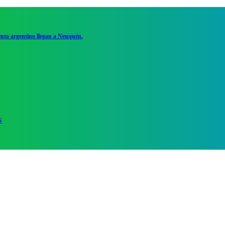
ento argentino llegan a Neuquén.
N