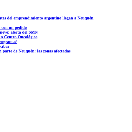
ntes del emprendimiento argentino llegan a Neuquén.
ó con un pedido
nieve: alerta del SMN
 un Centro Oncológico
 programa?
acibar
n parte de Neuquén: las zonas afectadas