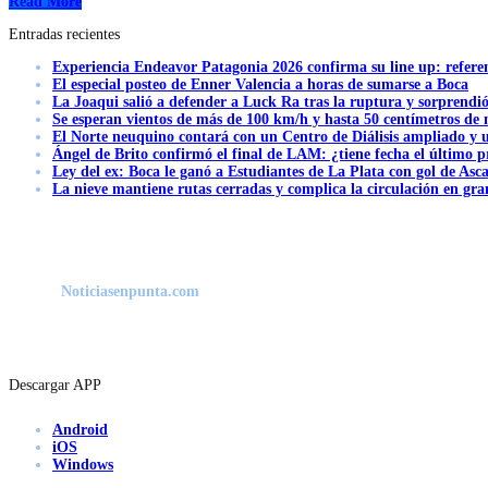
Read More
Entradas recientes
Experiencia Endeavor Patagonia 2026 confirma su line up: refere
El especial posteo de Enner Valencia a horas de sumarse a Boca
La Joaqui salió a defender a Luck Ra tras la ruptura y sorprendi
Se esperan vientos de más de 100 km/h y hasta 50 centímetros de 
El Norte neuquino contará con un Centro de Diálisis ampliado y
Ángel de Brito confirmó el final de LAM: ¿tiene fecha el último
Ley del ex: Boca le ganó a Estudiantes de La Plata con gol de Asc
La nieve mantiene rutas cerradas y complica la circulación en gra
Noticiasenpunta.com
Descargar APP
Android
iOS
Windows