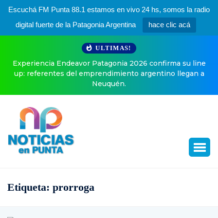
Escuchá FM Punta 88.1 estamos en vivo 24 hs, somos la radio
digital fuerte de la Patagonia Argentina
hace clic acá
ULTIMAS!
Experiencia Endeavor Patagonia 2026 confirma su line
up: referentes del emprendimiento argentino llegan a
Neuquén.
Etiqueta:
prorroga