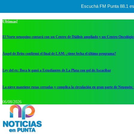
Escuchá FM Punta 88.1 esta
Ultimas!
El Norte neuquino contará con un Centro de Diálisis ampliado y un Centro Oncológic
Ángel de Brito confirmó el final de LAM: ¿tiene fecha el último programa?
Ley del ex: Boca le ganó a Estudiantes de La Plata con gol de Ascacibar
La nieve mantiene rutas cerradas y complica la circulación en gran parte de Neuquén: 
06/08/2026