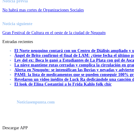
Noticia previa
No habrá mas cortes de Organizaciones Sociales
Noticia siguiente
Gran Festival de Cultura en el oeste de la ciudad de Neuquén
Entradas recientes
El Norte neuquino contará con un Centro de Diálisis ampliado y
Ángel de Brito confirmó el final de LAM: ¿tiene fecha el último
Ley del ex: Boca le ganó a Estudiantes de La Plata con gol de Asc
La nieve mantiene rutas cerradas y complica la circulación en gra
Alerta en Neuquén: se intensifican las lluvias y nevadas y advierte
PAMI: la lista de medicamentos que se pueden conseguir 100% gra
Revelaron un video inédito de Luck Ra dedicándole una canción d
El look de Elina Costantini a lo Frida Kahlo folk chic
Noticiasenpunta.com
Descargar APP