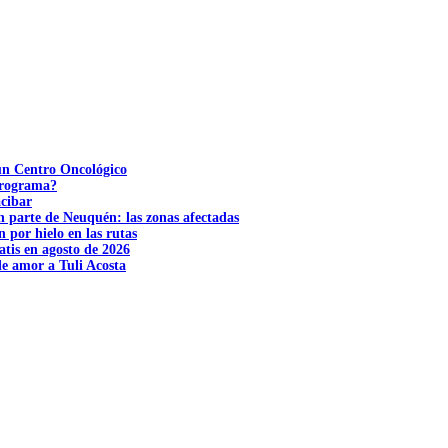
 un Centro Oncológico
 programa?
acibar
n parte de Neuquén: las zonas afectadas
n por hielo en las rutas
tis en agosto de 2026
e amor a Tuli Acosta