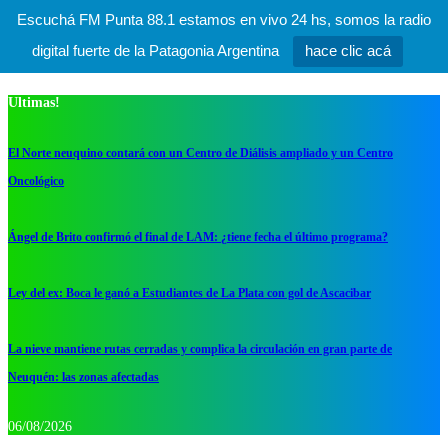
Escuchá FM Punta 88.1 estamos en vivo 24 hs, somos la radio
digital fuerte de la Patagonia Argentina
hace clic acá
Ultimas!
El Norte neuquino contará con un Centro de Diálisis ampliado y un Centro
Oncológico
Ángel de Brito confirmó el final de LAM: ¿tiene fecha el último programa?
Ley del ex: Boca le ganó a Estudiantes de La Plata con gol de Ascacibar
La nieve mantiene rutas cerradas y complica la circulación en gran parte de
Neuquén: las zonas afectadas
06/08/2026