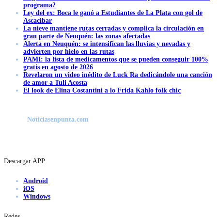
programa?
Ley del ex: Boca le ganó a Estudiantes de La Plata con gol de
Ascacibar
La nieve mantiene rutas cerradas y complica la circulación en
gran parte de Neuquén: las zonas afectadas
Alerta en Neuquén: se intensifican las lluvias y nevadas y
advierten por hielo en las rutas
PAMI: la lista de medicamentos que se pueden conseguir 100%
gratis en agosto de 2026
Revelaron un video inédito de Luck Ra dedicándole una canción
de amor a Tuli Acosta
El look de Elina Costantini a lo Frida Kahlo folk chic
Noticiasenpunta.com
Descargar APP
Android
iOS
Windows
Redes