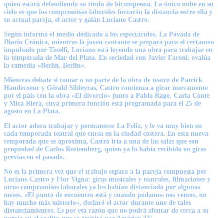
quien estará defendiendo su título de bicampeona. La única nube en su
cielo es que los compromisos laborales forzarán la distancia entre ella y
su actual pareja, el actor y galán Luciano Castro.
Según informó el medio dedicado a los espectáculos, La Pavada de
Diario Crónica, mientras la joven cantante se prepara para el certamen
impulsado por Tinelli, Luciano está leyendo una obra para trabajar en
la temporada de Mar del Plata. En sociedad con Javier Faroni, evalúa
la comedia «Berlin, Berlin».
Mientras debate si tomar o no parte de la obra de teatro de Patrick
Haudecoeur y Gérald Sibleyras, Castro comienza a girar nuevamente
por el páis con la obra «El divorcio» junto a Pablo Rago, Carla Conte
y Mica Riera, cuya primera función está programada para el 25 de
agosto en La Plata.
El actor adora trabajar y permanecer La Feliz, y le va muy bien en
cada temporada teatral que cursa en la ciudad costera. En esta nueva
temporada que se aproxima, Castro iría a una de las salas que son
propiedad de Carlos Rottemberg, quien ya lo había recibido en giras
previas en el pasado.
No es la primera vez que el trabajo separa a la pareja compuesta por
Luciano Castro y Flor Vigna: giras musicales y teatrales, filmaciones y
otros compromisos laborales ya los habían distanciado por algunos
meses. «El punto de encuentro está y cuando podamos nos vemos, no
hay mucho más misterio», declaró el actor durante uno de tales
distanciamientos. Es por esa razón que no podrá alentar de cerca a su