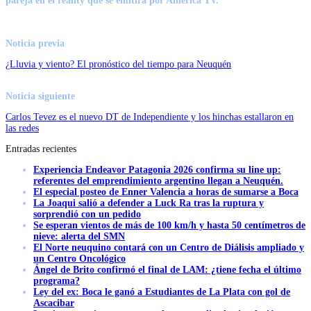
pareja en el reality que se emitirá por América TV.
Noticia previa
¿Lluvia y viento? El pronóstico del tiempo para Neuquén
Noticia siguiente
Carlos Tevez es el nuevo DT de Independiente y los hinchas estallaron en
las redes
Entradas recientes
Experiencia Endeavor Patagonia 2026 confirma su line up:
referentes del emprendimiento argentino llegan a Neuquén.
El especial posteo de Enner Valencia a horas de sumarse a Boca
La Joaqui salió a defender a Luck Ra tras la ruptura y
sorprendió con un pedido
Se esperan vientos de más de 100 km/h y hasta 50 centímetros de
nieve: alerta del SMN
El Norte neuquino contará con un Centro de Diálisis ampliado y
un Centro Oncológico
Ángel de Brito confirmó el final de LAM: ¿tiene fecha el último
programa?
Ley del ex: Boca le ganó a Estudiantes de La Plata con gol de
Ascacibar