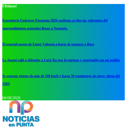
Ultimas!
Experiencia Endeavor Patagonia 2026 confirma su line up: referentes del
emprendimiento argentino llegan a Neuquén.
El especial posteo de Enner Valencia a horas de sumarse a Boca
La Joaqui salió a defender a Luck Ra tras la ruptura y sorprendió con un pedido
Se esperan vientos de más de 100 km/h y hasta 50 centímetros de nieve: alerta del
SMN
08/08/2026