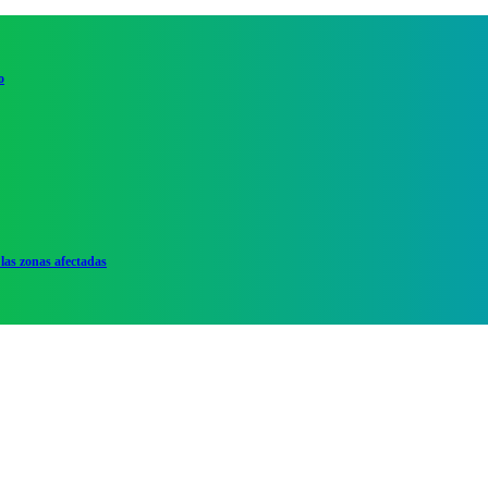
o
las zonas afectadas