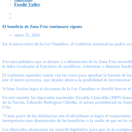
Foodie Valley
El beneficio de Zona Fría continuará vigente
enero 25, 2024
En el nuevo texto de la Ley Ómnibus, el Gobierno nacional no podrá avan
Fue una polémica que se desató. La eliminación de la Zona Fría encendió 
le daba facultades al Ejecutivo de modificar, redestinar y eliminar fondo
El Gobierno esperaba contar con los votos para aprobar la batería de ley
leer el nuevo proyecto, que dejaba
abierta la posibilidad de incrementar 
Si bien Nación logró el dictamen de la Ley Ómnibus se decidió borrar el A
En este sentido, los diputados nacionales
Osvaldo Llancafilo
(MPN-Innova
de la Nación, Eduardo Rodríguez Chirillo, el asesor presidencial en Asu
Fría.
“Como parte de las disidencias con el oficialismo se logró el compromiso
interpretaba una disminución de los beneficios a la tarifa de gas en las zo
Los diputados alcanzaron un acuerdo legislativo para que en la reasignaci