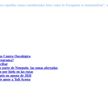
para aquellas zonas consideradas frías como la
Patagonia se mantendrán
”, 
 un Centro Oncológico
 programa?
acibar
n parte de Neuquén: las zonas afectadas
n por hielo en las rutas
tis en agosto de 2026
e amor a Tuli Acosta