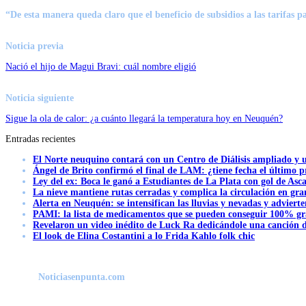
“De esta manera queda claro que
el beneficio de subsidios
a las tarifas 
Noticia previa
Nació el hijo de Magui Bravi: cuál nombre eligió
Noticia siguiente
Sigue la ola de calor: ¿a cuánto llegará la temperatura hoy en Neuquén?
Entradas recientes
El Norte neuquino contará con un Centro de Diálisis ampliado y
Ángel de Brito confirmó el final de LAM: ¿tiene fecha el último
Ley del ex: Boca le ganó a Estudiantes de La Plata con gol de Asc
La nieve mantiene rutas cerradas y complica la circulación en gra
Alerta en Neuquén: se intensifican las lluvias y nevadas y advierte
PAMI: la lista de medicamentos que se pueden conseguir 100% gra
Revelaron un video inédito de Luck Ra dedicándole una canción d
El look de Elina Costantini a lo Frida Kahlo folk chic
Noticiasenpunta.com