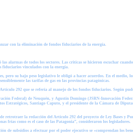
zar con la eliminación de fondos fiduciarios de la energía.
las alarmas de todos los sectores. Las criticas se hicieron escuchar cuand
s fiduciarios vinculados con la energía.
es, pero su bajo peso legislativo le obligó a hacer acuerdos. En el medio,
sensiblemente las tarifas de gas en las provincias patagónicas
.
rtículo 292 que se refería al manejo de los fondos fiduciarios. Según pudo
ción Federal) de Neuquén, y
Agustín Domingo
(JSRN-Innovación Federal)
ntos Estratégicos, Santiago Caputo, y el presidente de la Cámara de Dipu
 de retrotraer la redacción del Artículo 292 del proyecto de Ley Bases y Pu
nas frías como es el caso de las Patagonia”, consideraron los legisladores.
ón de subsidios a efectuar por el poder ejecutivo se «comprendan los benefi