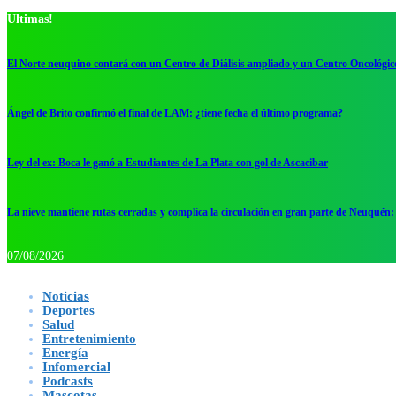
Ultimas!
El Norte neuquino contará con un Centro de Diálisis ampliado y un Centro Oncológic
Ángel de Brito confirmó el final de LAM: ¿tiene fecha el último programa?
Ley del ex: Boca le ganó a Estudiantes de La Plata con gol de Ascacibar
La nieve mantiene rutas cerradas y complica la circulación en gran parte de Neuquén: 
07/08/2026
Noticias
Deportes
Salud
Entretenimiento
Energía
Infomercial
Podcasts
Mascotas