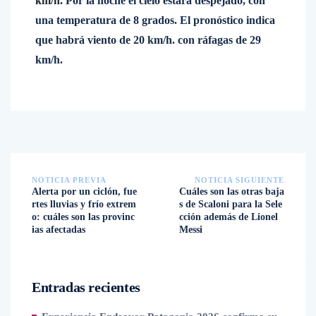
km/h.
Por la noche el cielo estará despejado, con
una temperatura de 8 grados. El pronóstico indica
que habrá viento de 20 km/h. con ráfagas de 29
km/h.
NOTICIA PREVIA
NOTICIA SIGUIENTE
Alerta por un ciclón, fue
Cuáles son las otras baja
rtes lluvias y frío extrem
s de Scaloni para la Sele
o: cuáles son las provinc
cción además de Lionel
ias afectadas
Messi
Entradas recientes