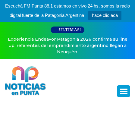
Escuchá FM Punta 88.1 estamos en vivo 24 hs, somos la radio
digital fuerte de la Patagonia Argentina
hace clic acá
ULTIMAS!
Experiencia Endeavor Patagonia 2026 confirma su line
up: referentes del emprendimiento argentino llegan a
Neuquén.