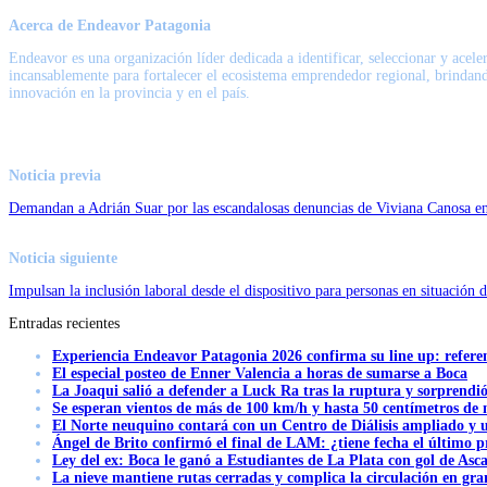
Acerca de Endeavor Patagonia
Endeavor es una organización líder dedicada a identificar, seleccionar y ace
incansablemente para fortalecer el ecosistema emprendedor regional, brindand
innovación en la provincia y en el país.
Noticia previa
Demandan a Adrián Suar por las escandalosas denuncias de Viviana Canosa e
Noticia siguiente
Impulsan la inclusión laboral desde el dispositivo para personas en situación d
Entradas recientes
Experiencia Endeavor Patagonia 2026 confirma su line up: refere
El especial posteo de Enner Valencia a horas de sumarse a Boca
La Joaqui salió a defender a Luck Ra tras la ruptura y sorprendi
Se esperan vientos de más de 100 km/h y hasta 50 centímetros de 
El Norte neuquino contará con un Centro de Diálisis ampliado y
Ángel de Brito confirmó el final de LAM: ¿tiene fecha el último
Ley del ex: Boca le ganó a Estudiantes de La Plata con gol de Asc
La nieve mantiene rutas cerradas y complica la circulación en gra