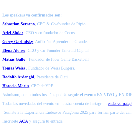
Los speakers ya confirmados son
:
Sebastian Serrano
, CEO & Co-founder de Ripio
Ariel Sbdar
, CEO y co fundador de Cocos
Gerry Garbulsky
, Anfitrión, Aprender de Grandes
Elena Alonso
, CEO y Co-Founder Emerald Capital
Matias Gallo
, Fundador de Flow Game Basketball
Tomas Weiss
, Fundador de Weiss Burgers
.
Rodolfo Ardenghi
, Presidente de Ciati
Horacio Marin
,
CEO de YPF.
Asimismo, como todos los años podrás
seguir el evento EN VIVO y EN DI
Todas las novedades del evento en nuestra cuenta de Instagram
endeavorpatag
¡Sumate a la Experiencia Endeavor Patagonia 2025 para formar parte del cam
Inscribite
ACÁ
y asegurá tu entrada.