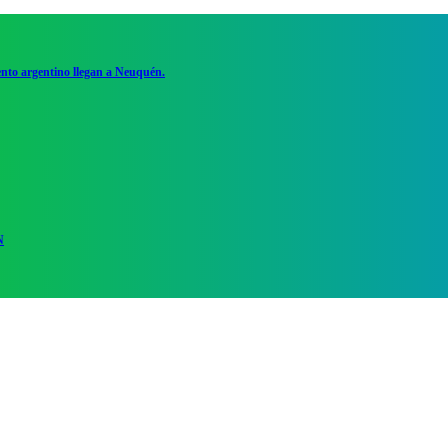
ento argentino llegan a Neuquén.
N