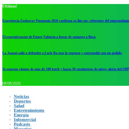
Ultimas!
Experiencia Endeavor Patagonia 2026 confirma su line up: referentes del emprendimi
El especial posteo de Enner Valencia a horas de sumarse a Boca
La Joaqui salió a defender a Luck Ra tras la ruptura y sorprendió con un pedido
Se esperan vientos de más de 100 km/h y hasta 50 centímetros de nieve: alerta del SM
08/08/2026
Noticias
Deportes
Salud
Entretenimiento
Energía
Infomercial
Podcasts
Mascotas