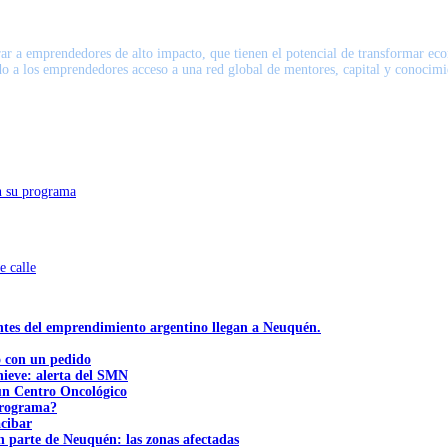
lerar a emprendedores de alto impacto, que tienen el potencial de transformar e
o a los emprendedores acceso a una red global de mentores, capital y conocimien
n su programa
e calle
ntes del emprendimiento argentino llegan a Neuquén.
ó con un pedido
nieve: alerta del SMN
 un Centro Oncológico
 programa?
acibar
n parte de Neuquén: las zonas afectadas