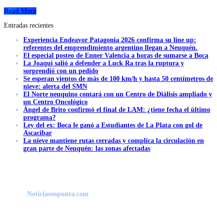
Read More
Entradas recientes
Experiencia Endeavor Patagonia 2026 confirma su line up:
referentes del emprendimiento argentino llegan a Neuquén.
El especial posteo de Enner Valencia a horas de sumarse a Boca
La Joaqui salió a defender a Luck Ra tras la ruptura y
sorprendió con un pedido
Se esperan vientos de más de 100 km/h y hasta 50 centímetros de
nieve: alerta del SMN
El Norte neuquino contará con un Centro de Diálisis ampliado y
un Centro Oncológico
Ángel de Brito confirmó el final de LAM: ¿tiene fecha el último
programa?
Ley del ex: Boca le ganó a Estudiantes de La Plata con gol de
Ascacibar
La nieve mantiene rutas cerradas y complica la circulación en
gran parte de Neuquén: las zonas afectadas
Noticiasenpunta.com