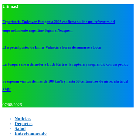
Ultimas!
Experiencia Endeavor Patagonia 2026 confirma su line up: referentes del
emprendimiento argentino llegan a Neuquén.
El especial posteo de Enner Valencia a horas de sumarse a Boca
La Joaqui salió a defender a Luck Ra tras la ruptura y sorprendió con un pedido
Se esperan vientos de más de 100 km/h y hasta 50 centímetros de nieve: alerta del
SMN
07/08/2026
Noticias
Deportes
Salud
Entretenimiento