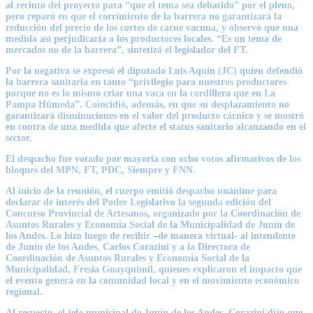
al recinto del proyecto para “que el tema sea debatido” por el pleno,
pero reparó en que el corrimiento de la barrera no garantizará la
reducción del precio de los cortes de carne vacuna, y observó que una
medida así perjudicaría a los productores locales. “Es un tema de
mercados no de la barrera”, sintetizó el legislador del FT.
Por la negativa se expresó el diputado Luis Aquín (JC) quien defendió
la barrera sanitaria en tanto “privilegio para nuestros productores
porque no es lo mismo criar una vaca en la cordillera que en La
Pampa Húmeda”. Coincidió, además, en que su desplazamiento no
garantizará disminuciones en el valor del producto cárnico y se mostró
en contra de una medida que afecte el status sanitario alcanzando en el
sector.
El despacho fue votado por mayoría con ocho votos afirmativos de los
bloques del MPN, FT, PDC, Siempre y FNN.
Al inicio de la reunión, el cuerpo emitió despacho unánime para
declarar de interés del Poder Legislativo la segunda edición del
Concurso Provincial de Artesanos, organizado por la Coordinación de
Asuntos Rurales y Economía Social de la Municipalidad de Junín de
los Andes. Lo hizo luego de recibir –de manera virtual- al intendente
de Junín de los Andes, Carlos Corazini y a la Directora de
Coordinación de Asuntos Rurales y Economía Social de la
Municipalidad, Fresia Guayquimil, quienes explicaron el impacto que
el evento genera en la comunidad local y en el movimiento económico
regional.
Al respecto, el jefe municipal de Junín de los Andes, Corazini dijo que