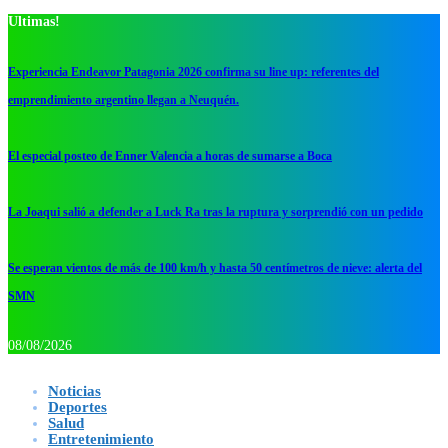
Ultimas!
Experiencia Endeavor Patagonia 2026 confirma su line up: referentes del
emprendimiento argentino llegan a Neuquén.
El especial posteo de Enner Valencia a horas de sumarse a Boca
La Joaqui salió a defender a Luck Ra tras la ruptura y sorprendió con un pedido
Se esperan vientos de más de 100 km/h y hasta 50 centímetros de nieve: alerta del
SMN
08/08/2026
Noticias
Deportes
Salud
Entretenimiento