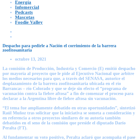
Energía
Infomercial
Podcasts
Mascotas
Foodie Valley
Despacho para pedirle a Nación el corrimiento de la barrera
zoofitosanitaria
octubre 13, 2021
La comisión de Producción, Industria y Comercio (E) emitió despacho
por mayoría al proyecto que le pide al Ejecutivo Nacional que arbitre
los medios necesarios para que, a través del SENASA, autorice el
desplazamiento de la barrera zoofitosanitaria ubicada en el río
Barrancas – río Colorado y que se deje sin efecto el “programa de
vacunación contra la fiebre aftosa” a fin de comenzar el proceso para
declarar a la Argentina libre de fiebre aftosa sin vacunación.
“El tema fue ampliamente debatido en otras oportunidades”, sintetizó
Raúl Muñoz tras solicitar que la iniciativa se someta a consideración y
en referencia a otros proyectos similares de su autoría también
debatidos en el seno de la comisión que preside el diputado Darío
Peralta (FT).
Al fundamentar su voto positivo, Peralta aclaró que acompaña el pase