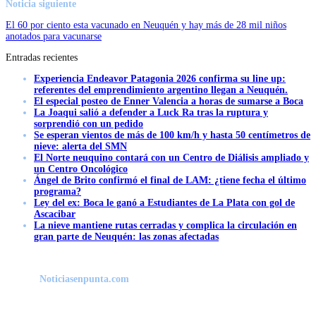
Noticia siguiente
El 60 por ciento esta vacunado en Neuquén y hay más de 28 mil niños
anotados para vacunarse
Entradas recientes
Experiencia Endeavor Patagonia 2026 confirma su line up:
referentes del emprendimiento argentino llegan a Neuquén.
El especial posteo de Enner Valencia a horas de sumarse a Boca
La Joaqui salió a defender a Luck Ra tras la ruptura y
sorprendió con un pedido
Se esperan vientos de más de 100 km/h y hasta 50 centímetros de
nieve: alerta del SMN
El Norte neuquino contará con un Centro de Diálisis ampliado y
un Centro Oncológico
Ángel de Brito confirmó el final de LAM: ¿tiene fecha el último
programa?
Ley del ex: Boca le ganó a Estudiantes de La Plata con gol de
Ascacibar
La nieve mantiene rutas cerradas y complica la circulación en
gran parte de Neuquén: las zonas afectadas
Noticiasenpunta.com