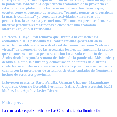
la pandemia evidenció la dependencia económica de la provincia en
relación a la explotación de los recursos hidrocarburíferos y que,
eventos como el concurso de artesanos, “permite pensar en diversificar
la matriz económica” ya concatena actividades vinculadas a la
producción, la artesanía y el turismo. “El concurso permite alentar a
nuestros productores y artesanos a encontrar una economía
alternativa”, dijo el intendente.
En efecto, Guayquimil remarcó que, frente a la consecuencia
económica que la pandemia y el confinamiento generaron en la
actividad, se utilizó el sitio web oficial del municipio como “vidriera
virtual” de promoción de las artesanías locales. La funcionaria explicó
que el concurso tuvo su primera edición focalizada en Junín de los
Andes desde la segunda semana del inicio de la pandemia. Más tarde, y
debido a la amplia difusión y demostración de interés de distintas
ciudades, se amplió su convocatoria a toda la provincia y actualmente
cuenta con la inscripción de artesanos de otras ciudades de Neuquén e
incluso de otras tres provincias.
Estuvieron presentes Darío Peralta, Germán Chapino, Maximiliano
Caparroz, Gonzalo Bertoldi, Fernando Gallia, Andrés Peressini, Raúl
Muñoz, Luis Aquín y Javier Rivero.
Noticia previa
La cancha de césped sintético de Las Coloradas tendrá iluminación