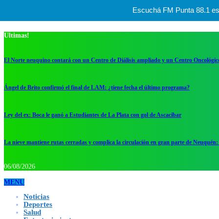
Escuchá FM Punta 88.1 esta
Ultimas!
El Norte neuquino contará con un Centro de Diálisis ampliado y un Centro Oncológic
Ángel de Brito confirmó el final de LAM: ¿tiene fecha el último programa?
Ley del ex: Boca le ganó a Estudiantes de La Plata con gol de Ascacibar
La nieve mantiene rutas cerradas y complica la circulación en gran parte de Neuquén: 
06/08/2026
MENU
Noticias
Deportes
Salud