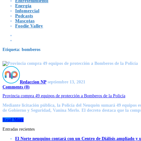
Entretenimiento
Energía
Infomercial
Podcasts
Mascotas
Foodie Valley
Etiqueta:
bomberos
Redaccion NP
septiembre 13, 2021
Comments (
0
)
Provincia compra 49 equipos de protección a Bomberos de la Policía
Mediante licitación pública, la Policía del Neuquén sumará 49 equipos es
de Gobierno y Seguridad, Vanina Merlo. El decreto destaca que la compr
Read More
Entradas recientes
El Norte neuquino contará con un Centro de Diálisis ampliado y