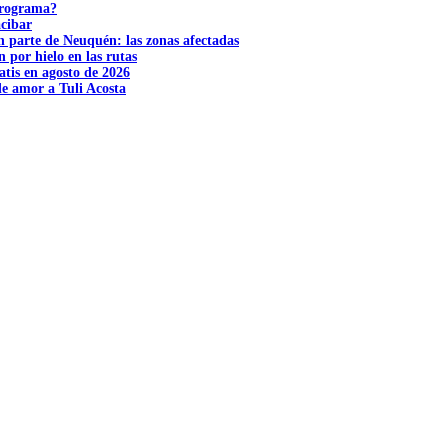
 programa?
acibar
n parte de Neuquén: las zonas afectadas
n por hielo en las rutas
tis en agosto de 2026
e amor a Tuli Acosta