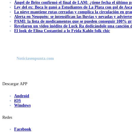
Ángel de Brito confirmó el final de LAM: ¿tiene fecha el último
Ley del ex: Boca le ganó a Estudiantes de La Plata con gol de Asc
La nieve mantiene rutas cerradas y complica la circulación en gra
Alerta en Neuquén: se intensifican las lluvias y nevadas y advierte
PAMI: la lista de medicamentos que se pueden conseguir 100% gra
Revelaron un video inédito de Luck Ra dedicándole una canción d
El look de Elina Costantini a lo Frida Kahlo folk chic
Noticiasenpunta.com
Descargar APP
Android
iOS
Windows
Redes
Facebook