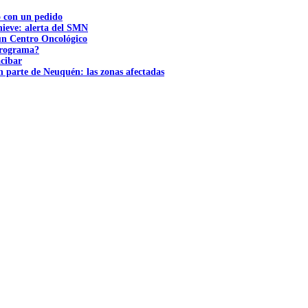
ó con un pedido
nieve: alerta del SMN
 un Centro Oncológico
 programa?
acibar
n parte de Neuquén: las zonas afectadas