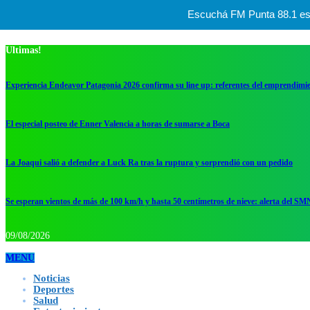
Escuchá FM Punta 88.1 esta
Ultimas!
Experiencia Endeavor Patagonia 2026 confirma su line up: referentes del emprendimi
El especial posteo de Enner Valencia a horas de sumarse a Boca
La Joaqui salió a defender a Luck Ra tras la ruptura y sorprendió con un pedido
Se esperan vientos de más de 100 km/h y hasta 50 centímetros de nieve: alerta del SM
09/08/2026
MENU
Noticias
Deportes
Salud