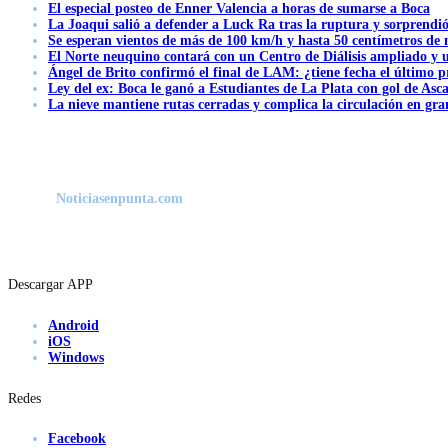
El especial posteo de Enner Valencia a horas de sumarse a Boca
La Joaqui salió a defender a Luck Ra tras la ruptura y sorprendi
Se esperan vientos de más de 100 km/h y hasta 50 centímetros de 
El Norte neuquino contará con un Centro de Diálisis ampliado y
Ángel de Brito confirmó el final de LAM: ¿tiene fecha el último
Ley del ex: Boca le ganó a Estudiantes de La Plata con gol de Asc
La nieve mantiene rutas cerradas y complica la circulación en gra
Noticiasenpunta.com
Descargar APP
Android
iOS
Windows
Redes
Facebook