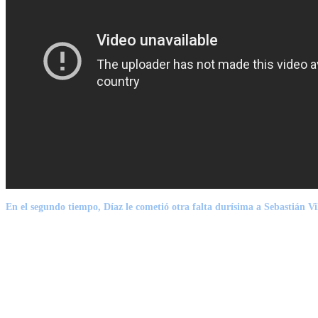
En el segundo tiempo,
Díaz
le cometió otra falta durísima a
Sebastián Vi