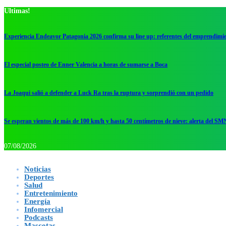
Ultimas!
Experiencia Endeavor Patagonia 2026 confirma su line up: referentes del emprendimi
El especial posteo de Enner Valencia a horas de sumarse a Boca
La Joaqui salió a defender a Luck Ra tras la ruptura y sorprendió con un pedido
Se esperan vientos de más de 100 km/h y hasta 50 centímetros de nieve: alerta del SM
07/08/2026
Noticias
Deportes
Salud
Entretenimiento
Energía
Infomercial
Podcasts
Mascotas