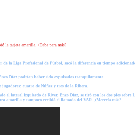
bió la tarjeta amarilla. ¿Daba para más?
der de la Liga Profesional de Fútbol, sacó la diferencia en tiempo adiciona
nzo Díaz podrían haber sido expulsados tranquilamente.
e jugadores:
cuatro de Núñez y tres de la Ribera.
do el lateral izquierdo de River,
Enzo Díaz, se tiró con los dos pies sobr
 para amarilla y tampoco recibió el llamado del VAR. ¿Merecía más?