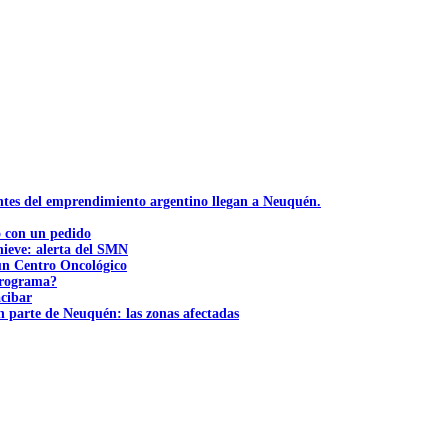
ntes del emprendimiento argentino llegan a Neuquén.
ó con un pedido
nieve: alerta del SMN
 un Centro Oncológico
 programa?
acibar
n parte de Neuquén: las zonas afectadas