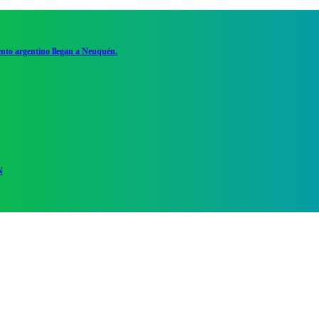
ento argentino llegan a Neuquén.
N