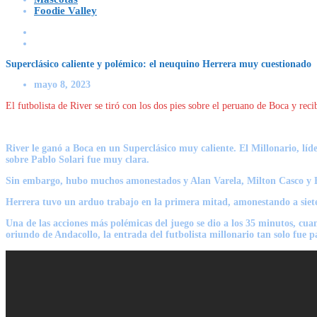
Foodie Valley
Superclásico caliente y polémico: el neuquino Herrera muy cuestionado
mayo 8, 2023
El futbolista de River se tiró con los dos pies sobre el peruano de Boca y reci
River le ganó a Boca en un Superclásico muy caliente
. El Millonario, lí
sobre Pablo Solari fue muy clara.
Sin embargo, hubo muchos amonestados y Alan Varela, Milton Casco y E
Herrera
tuvo un arduo trabajo en la primera mitad, amonestando a siet
Una de las acciones más polémicas del juego se dio a los 35 minutos, cuan
oriundo de Andacollo, la entrada del futbolista millonario tan solo fue