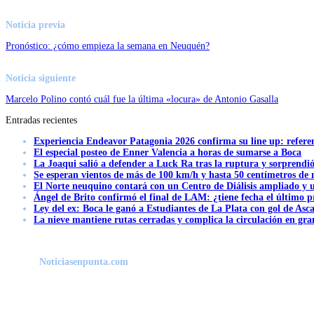
Noticia previa
Pronóstico: ¿cómo empieza la semana en Neuquén?
Noticia siguiente
Marcelo Polino contó cuál fue la última «locura» de Antonio Gasalla
Entradas recientes
Experiencia Endeavor Patagonia 2026 confirma su line up: refere
El especial posteo de Enner Valencia a horas de sumarse a Boca
La Joaqui salió a defender a Luck Ra tras la ruptura y sorprendi
Se esperan vientos de más de 100 km/h y hasta 50 centímetros de 
El Norte neuquino contará con un Centro de Diálisis ampliado y
Ángel de Brito confirmó el final de LAM: ¿tiene fecha el último
Ley del ex: Boca le ganó a Estudiantes de La Plata con gol de Asc
La nieve mantiene rutas cerradas y complica la circulación en gra
Noticiasenpunta.com