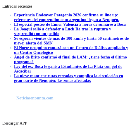
Entradas recientes
Experiencia Endeavor Patagonia 2026 confirma su line up:
referentes del emprendimiento argentino llegan a Neuquén.
El especial posteo de Enner Valencia a horas de sumarse a Boca
La Joaqui salió a defender a Luck Ra tras la ruptura y
sorprendió con un pedido
Se esperan vientos de más de 100 km/h y hasta 50 centímetros de
nieve: alerta del SMN
El Norte neuquino contará con un Centro de Diálisis ampliado y
un Centro Oncológico
Ángel de Brito confirmó el final de LAM: ¿tiene fecha el último
programa?
Ley del ex: Boca le ganó a Estudiantes de La Plata con gol de
Ascacibar
La nieve mantiene rutas cerradas y complica la circulación en
gran parte de Neuquén: las zonas afectadas
Noticiasenpunta.com
Descargar APP