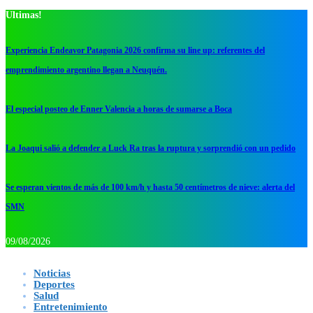
Ultimas!
Experiencia Endeavor Patagonia 2026 confirma su line up: referentes del
emprendimiento argentino llegan a Neuquén.
El especial posteo de Enner Valencia a horas de sumarse a Boca
La Joaqui salió a defender a Luck Ra tras la ruptura y sorprendió con un pedido
Se esperan vientos de más de 100 km/h y hasta 50 centímetros de nieve: alerta del
SMN
09/08/2026
Noticias
Deportes
Salud
Entretenimiento