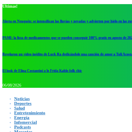
Ultimas!
Alerta en Neuquén: se intensifican las lluvias y nevadas y advierten por hielo en las ru
PAMI: la lista de medicamentos que se pueden conseguir 100% gratis en agosto de 20
Revelaron un video inédito de Luck Ra dedicándole una canción de amor a Tuli Acost
El look de Elina Costantini a lo Frida Kahlo folk chic
06/08/2026
Noticias
Deportes
Salud
Entretenimiento
Energía
Infomercial
Podcasts
Mascotas