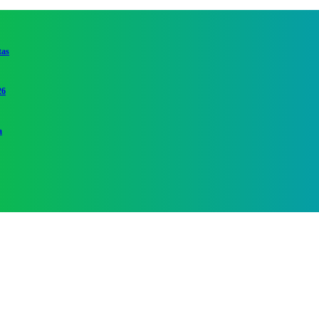
tas
26
a